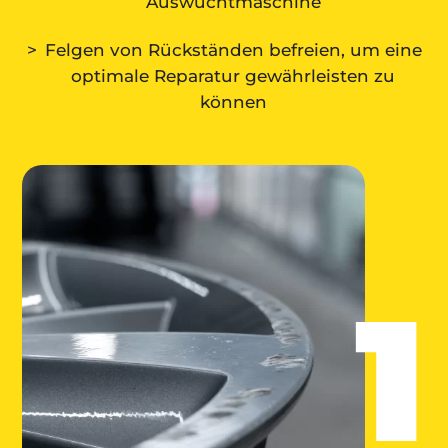
Auswuchtmaschine
Felgen von Rückständen befreien, um eine
optimale Reparatur gewährleisten zu
können
1